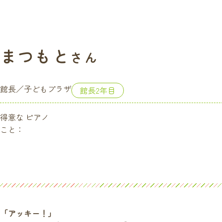
まつもと
さん
館長／子どもプラザ
館長2年目
得意な
ピアノ
こと：
「アッキー！」